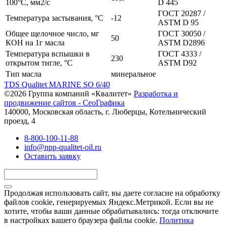
100°С, мм2/с
D 445
ГОСТ 20287 /
Температура застывания, °С
-12
АSТМ D 95
Общее щелочное число, мг
ГОСТ 30050 /
50
КОН на 1г масла
ASTM D2896
Температура вспышки в
ГОСТ 4333 /
230
открытом тигле, °С
ASTM D92
Тип масла
минеральное
TDS Qualitet MARINE SO 6/40
©2026 Группа компаний «Квалитет»
Разработка и
продвижение сайтов - СеоГрафика
140000, Московская область, г. Люберцы, Котельнический
проезд, 4
8-800-100-11-88
info@npp-qualitet-oil.ru
Оставить заявку
Продолжая использовать сайт, вы даете согласие на обработку
файлов cookie, генерируемых Яндекс.Метрикой. Если вы не
хотите, чтобы ваши данные обрабатывались: тогда отключите
в настройках вашего браузера файлы cookie.
Политика