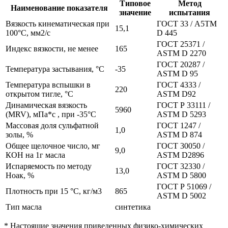
Типовое
Метод
Наименование показателя
значение
испытания
Вязкость кинематическая при
ГОСТ 33 / А5ТМ
15,1
100°С, мм2/с
D 445
ГОСТ 25371 /
Индекс вязкости, не менее
165
АSТМ D 2270
ГОСТ 20287 /
Температура застывания, °С
-35
АSТМ D 95
Температура вспышки в
ГОСТ 4333 /
220
открытом тигле, °С
ASTM D92
Динамическая вязкость
ГОСТ Р 33111 /
5960
(MRV), мПа*с , при -35°С
ASTM D 5293
Массовая доля сульфатной
ГОСТ 1247 /
1,0
золы, %
АSТМ D 874
Общее щелочное число, мг
ГОСТ 30050 /
9,0
КОН на 1г масла
ASTM D2896
Испаряемость по методу
ГОСТ 32330 /
13,0
Ноак, %
ASTM D 5800
ГОСТ Р 51069 /
Плотность при 15 °С, кг/м3
865
ASTM D 5002
Тип масла
синтетика
* Настоящие значения приведенных физико-химических