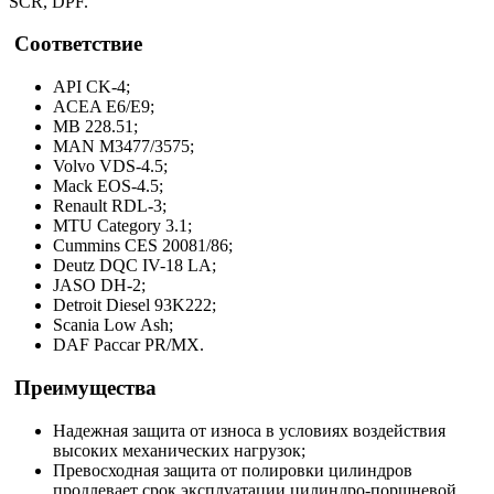
SCR, DPF.
Соответствие
API CK-4;
ACEA E6/E9;
MB 228.51;
MAN M3477/3575;
Volvo VDS-4.5;
Mack EOS-4.5;
Renault RDL-3;
MTU Category 3.1;
Cummins CES 20081/86;
Deutz DQC IV-18 LA;
JASO DH-2;
Detroit Diesel 93K222;
Scania Low Ash;
DAF Paccar PR/MX.
Преимущества
Надежная защита от износа в условиях воздействия
высоких механических нагрузок;
Превосходная защита от полировки цилиндров
продлевает срок эксплуатации цилиндро-поршневой