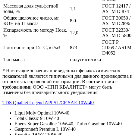
Массовая доля сульфатной
ГОСТ 12417 /
1,1
золы, %
АSТМ D 874
Общее щелочное число, мг
ГОСТ 30050 /
8,0
КОН на 1г масла
ASTM D2896
Испаряемость по методу Ноак,
ГОСТ 32330/
12,0
%
ASTM D 5800
ГОСТ Р
Плотность при 15 °С, кг/м3
873
51069 / ASTM
D4052
Тип масла
полусинтетика
* Настоящие значения приведенных физико-химических
показателей являются типичными для данного производства и
относятся к справочной информации. В соответствии с
требованиями ООО «НПП КВАЛИТЕТ» могут быть
изменены без предварительного уведомления.
TDS Qualitet Legend API SL/CF SAE 10W-40
Liqui Moly Optimal 10W-40
Total Classic 9 10W-40
Eneos Super Gasoline 10W-40, Turbo Gasoline 10W-40
Gaspronneft Premiun L 10W-40
Лукойл ЛЮКС 10W-40