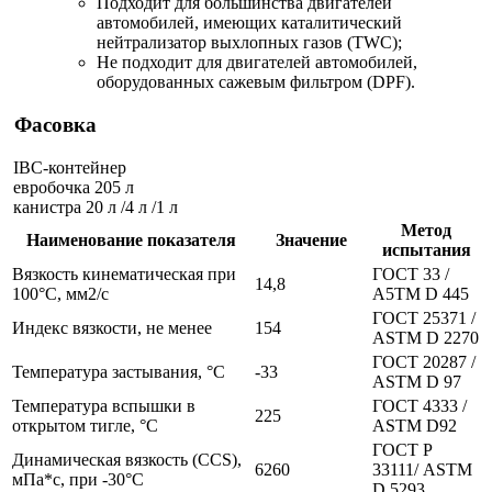
Подходит для большинства двигателей
автомобилей, имеющих каталитический
нейтрализатор выхлопных газов (TWC);
Не подходит для двигателей автомобилей,
оборудованных сажевым фильтром (DPF).
Фасовка
IBC-контейнер
евробочка 205 л
канистра 20 л /4 л /1 л
Метод
Наименование показателя
Значение
испытания
Вязкость кинематическая при
ГОСТ 33 /
14,8
100°С, мм2/с
А5ТМ D 445
ГОСТ 25371 /
Индекс вязкости, не менее
154
АSТМ D 2270
ГОСТ 20287 /
Температура застывания, °С
-33
АSТМ D 97
Температура вспышки в
ГОСТ 4333 /
225
открытом тигле, °С
ASTM D92
ГОСТ Р
Динамическая вязкость (CCS),
6260
33111/ ASTM
мПа*с, при -30°С
D 5293