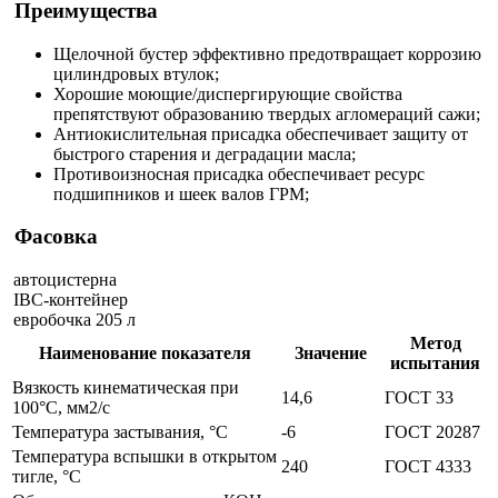
Преимущества
Щелочной бустер эффективно предотвращает коррозию
цилиндровых втулок;
Хорошие моющие/диспергирующие свойства
препятствуют образованию твердых агломераций сажи;
Антиокислительная присадка обеспечивает защиту от
быстрого старения и деградации масла;
Противоизносная присадка обеспечивает ресурс
подшипников и шеек валов ГРМ;
Фасовка
автоцистерна
IBC-контейнер
евробочка 205 л
Метод
Наименование показателя
Значение
испытания
Вязкость кинематическая при
14,6
ГОСТ 33
100°С, мм2/с
Температура застывания, °С
-6
ГОСТ 20287
Температура вспышки в открытом
240
ГОСТ 4333
тигле, °С