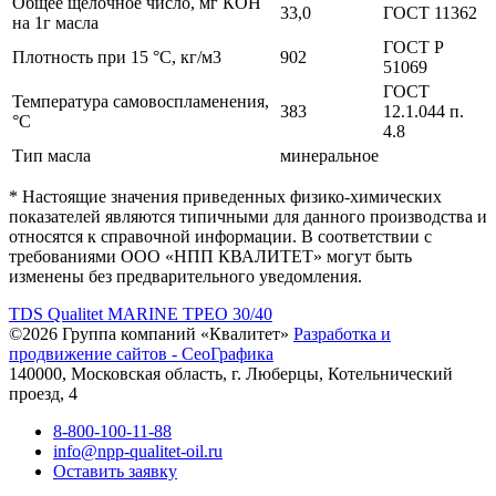
Общее щелочное число, мг КОН
33,0
ГОСТ 11362
на 1г масла
ГОСТ Р
Плотность при 15 °С, кг/м3
902
51069
ГОСТ
Температура самовоспламенения,
383
12.1.044 п.
°С
4.8
Тип масла
минеральное
* Настоящие значения приведенных физико-химических
показателей являются типичными для данного производства и
относятся к справочной информации. В соответствии с
требованиями ООО «НПП КВАЛИТЕТ» могут быть
изменены без предварительного уведомления.
TDS Qualitet MARINE TPEO 30/40
©2026 Группа компаний «Квалитет»
Разработка и
продвижение сайтов - СеоГрафика
140000, Московская область, г. Люберцы, Котельнический
проезд, 4
8-800-100-11-88
info@npp-qualitet-oil.ru
Оставить заявку